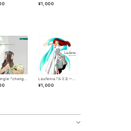
約束の世界〜出撃の
00
¥1,000
夜〜」
ingle 「change
Laufenia.「ルミエー
fe / サヨナラ」
ル」
00
¥1,000