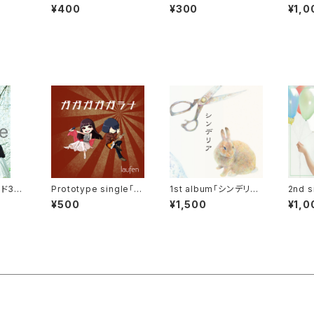
チ
ジ
セット
¥400
¥300
¥1,0
ード3枚
Prototype single「ガ
1st album「シンデリ
2nd s
ガガガガラナ」
ア」
my li
¥500
¥1,500
¥1,0