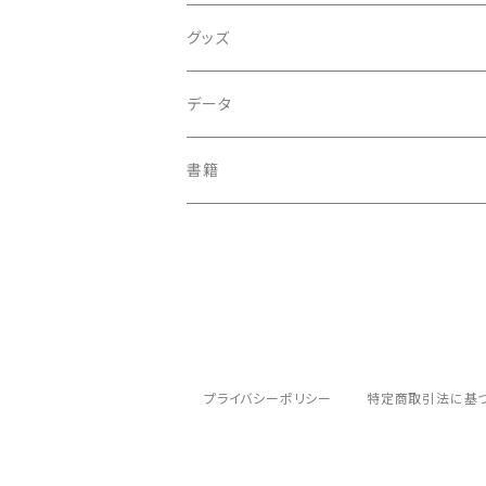
アルバム
グッズ
シングル
バッチ
データ
e.p.
ポストカード
音源
書籍
知床
その他
オホーツク
動物
プライバシーポリシー
特定商取引法に基
桜
紅葉