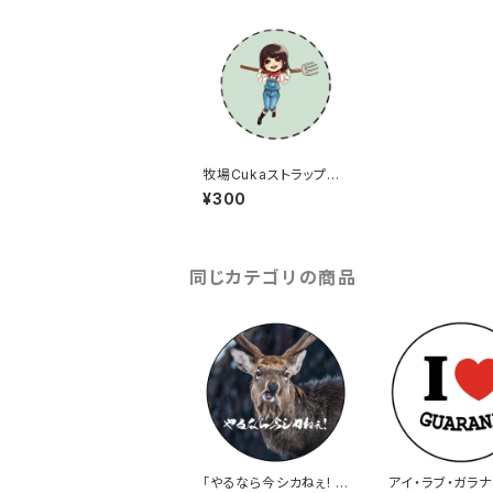
牧場Cukaストラップ缶
バッジ
¥300
同じカテゴリの商品
「やるなら今シカねぇ! 」
アイ・ラブ・ガラ